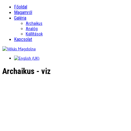
Főoldal
Magamról
Galéria
Archaikus
Analóg
Kiállítások
Kapcsolat
Archaikus - viz